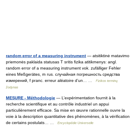
random error of a measuring instrument
— atsitiktinė matavimo
priemonės paklaida statusas T sritis fizika atitikmenys: angl.
random error of a measuring instrument vok. zufälliger Fehler
eines Meßgerätes, m rus. случайная погрешность средства
измерений, f pranc. erreur aléatoire d’un… …
Fizikos terminų
žodynas
MESURE - Méthodologie
— L’expérimentation fournit à la
recherche scientifique et au contrôle industriel un appui
particulièrement efficace. Sa mise en œuvre rationnelle ouvre la
voie à la description quantitative des phénomènes, à la vérification
de certains postulats… …
Encyclopédie Universelle