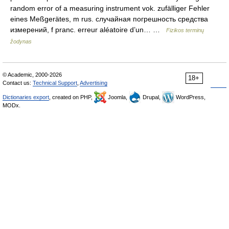
random error of a measuring instrument vok. zufälliger Fehler
eines Meßgerätes, m rus. случайная погрешность средства
измерений, f pranc. erreur aléatoire d’un… …
Fizikos terminų
žodynas
© Academic, 2000-2026
18+
Contact us:
Technical Support
,
Advertising
Dictionaries export
, created on PHP,
Joomla,
Drupal,
WordPress,
MODx.