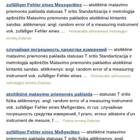
zufälliger Fehler eines Messgerätes
— atsitiktinė matavimo
priemonės paklaida statusas T sritis Standartizacija ir metrologija
apibrėžtis Matavimo priemonės paklaidos atsitiktinai kintantis
sandas. atitikmenys: angl. random error of a measuring instrument
vok. zufälliger Fehler eines …
Penkiakalbis aiškinamasis metrologijos
terminų žodynas
случайная погрешность средства измерений
— atsitiktinė
matavimo priemonės paklaida statusas T sritis Standartizacija ir
metrologija apibrėžtis Matavimo priemonės paklaidos atsitiktinai
kintantis sandas. atitikmenys: angl. random error of a measuring
instrument vok. zufälliger Fehler eines …
Penkiakalbis aiškinamasis
metrologijos terminų žodynas
atsitiktinė matavimo priemonės paklaida
— statusas T sritis
fizika atitikmenys: angl. random error of a measuring instrument
vok. zufälliger Fehler eines Meßgerätes, m rus. случайная
погрешность средства измерений, f pranc. erreur aléatoire d’un
instrument de mesure, f …
Fizikos terminų žodynas
zufälliger Fehler eines Meßgerätes
— atsitiktinė matavimo
priemonės paklaida statusas T sritis fizika atitikmenys: angl.