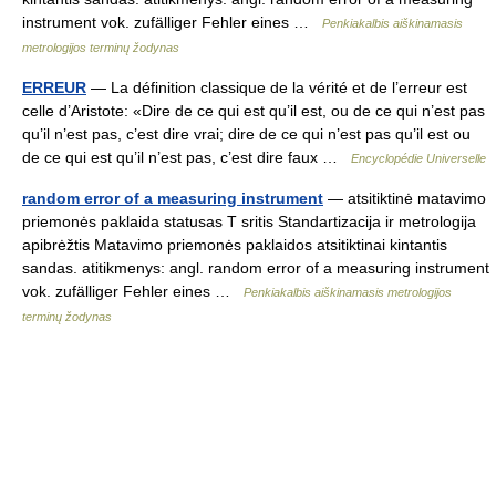
instrument vok. zufälliger Fehler eines …
Penkiakalbis aiškinamasis
metrologijos terminų žodynas
ERREUR
— La définition classique de la vérité et de l’erreur est
celle d’Aristote: «Dire de ce qui est qu’il est, ou de ce qui n’est pas
qu’il n’est pas, c’est dire vrai; dire de ce qui n’est pas qu’il est ou
de ce qui est qu’il n’est pas, c’est dire faux …
Encyclopédie Universelle
random error of a measuring instrument
— atsitiktinė matavimo
priemonės paklaida statusas T sritis Standartizacija ir metrologija
apibrėžtis Matavimo priemonės paklaidos atsitiktinai kintantis
sandas. atitikmenys: angl. random error of a measuring instrument
vok. zufälliger Fehler eines …
Penkiakalbis aiškinamasis metrologijos
terminų žodynas