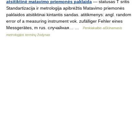
atsitiktinė matavimo priemonės paklaida
— statusas T sritis
Standartizacija ir metrologija apibrėžtis Matavimo priemonės
paklaidos atsitiktinai kintantis sandas. atitikmenys: angl. random
error of a measuring instrument vok. zufälliger Fehler eines
Messgerätes, m rus. случайная… …
Penkiakalbis aiškinamasis
metrologijos terminų žodynas