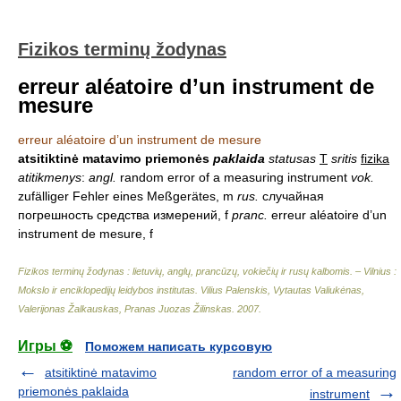
Fizikos terminų žodynas
erreur aléatoire d’un instrument de
mesure
erreur aléatoire d’un instrument de mesure
atsitiktinė matavimo priemonės
paklaida
statusas
T
sritis
fizika
atitikmenys
:
angl.
random error of a measuring instrument
vok.
zufälliger Fehler eines Meßgerätes, m
rus.
случайная
погрешность средства измерений, f
pranc.
erreur aléatoire d’un
instrument de mesure, f
Fizikos terminų žodynas : lietuvių, anglų, prancūzų, vokiečių ir rusų kalbomis. – Vilnius :
Mokslo ir enciklopedijų leidybos institutas
.
Vilius Palenskis, Vytautas Valiukėnas,
Valerijonas Žalkauskas, Pranas Juozas Žilinskas
.
2007
.
Игры ⚽
Поможем написать курсовую
atsitiktinė matavimo
random error of a measuring
priemonės paklaida
instrument