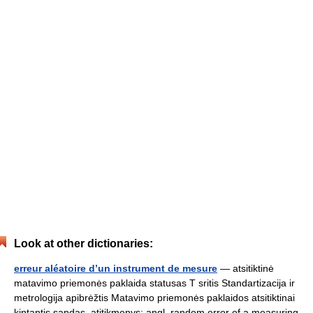
Look at other dictionaries:
erreur aléatoire d’un instrument de mesure
— atsitiktinė
matavimo priemonės paklaida statusas T sritis Standartizacija ir
metrologija apibrėžtis Matavimo priemonės paklaidos atsitiktinai
kintantis sandas. atitikmenys: angl. random error of a measuring